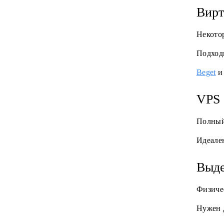
Вирт
Некото
Подходи
Beget
VPS 
Полный
Идеале
Выде
Физичес
Нужен 