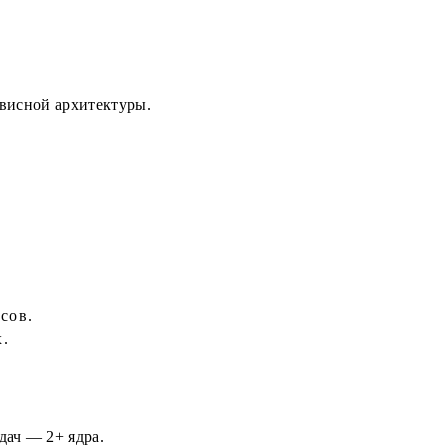
рвисной архитектуры.
сов.
.
ач — 2+ ядра.