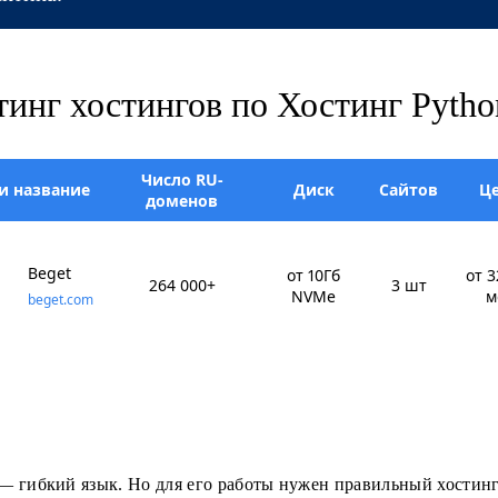
тинг хостингов по Хостинг Pytho
Число RU-
и название
Диск
Сайтов
Ц
доменов
Beget
от 10Гб
от 3
264 000+
3 шт
NVMe
м
beget.com
— гибкий язык. Но для его работы нужен правильный хостинг