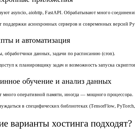
уют asyncio, aiohttp, FastAPI. Обрабатывают много соединен
т поддержки асинхронных серверов и современных версий Py
пты и автоматизация
, обработчики данных, задачи по расписанию (cron).
оступ к планировщику задач и возможность запуска скриптов
нное обучение и анализ данных
т много оперативной памяти, иногда — мощного процессора.
уждаться в специфических библиотеках (TensorFlow, PyTorch
ие варианты хостинга подходят?