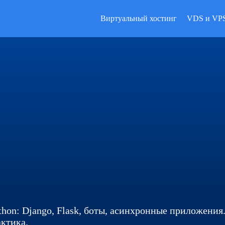
Виртуальный хостинг
VDS и VP
hon: Django, Flask, боты, асинхронные приложения.
актика.