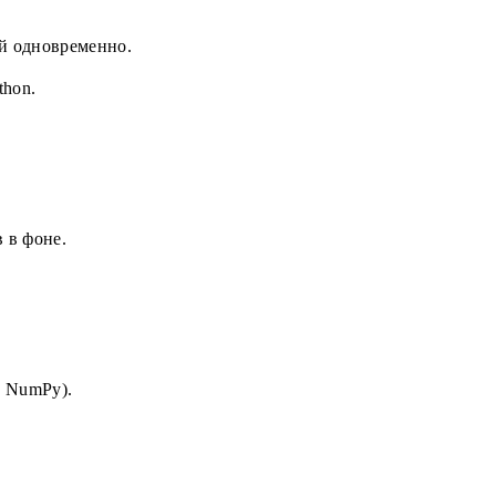
ий одновременно.
thon.
 в фоне.
, NumPy).