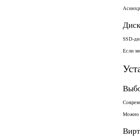
Асинхро
Диск
SSD-ди
Если м
Уст
Выбо
Совреме
Можно и
Вирт