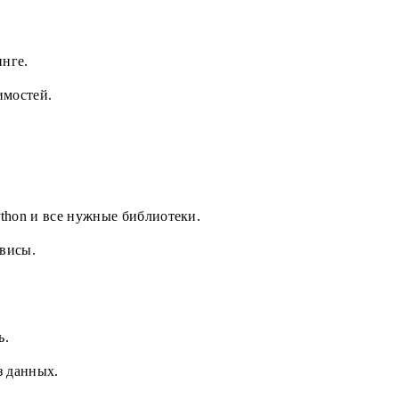
инге.
имостей.
thon и все нужные библиотеки.
рвисы.
ь.
з данных.