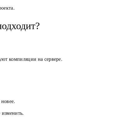
роекта.
подходит?
уют компиляции на сервере.
 новее.
ё изменить.