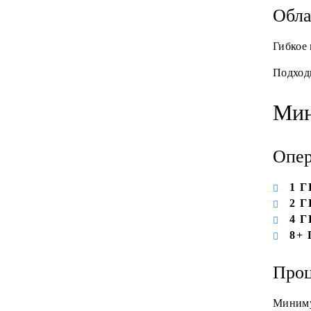
Обла
Гибкое
Подходи
Мин
Опер
1 Г
2 Г
4 Г
8+ 
Проц
Миниму