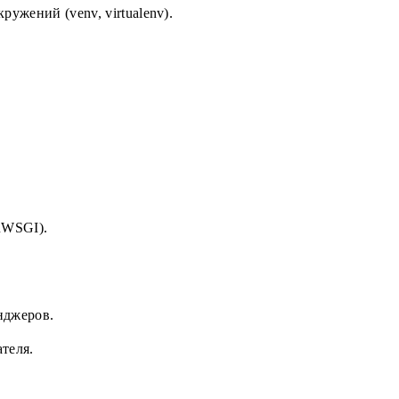
ужений (venv, virtualenv).
 uWSGI).
нджеров.
теля.