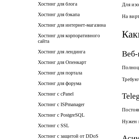
Хостинг для блога
Для изо
Хостинг для бэкапа
На вир
Хостинг для интернет-магазина
Как
Хостинг для корпоративного
сайта
Хостинг для лендинга
Веб-
Хостинг для Опенкарт
Полноц
Хостинг для портала
Требуют
Хостинг для форума
Хостинг с cPanel
Tele
Хостинг с ISPmanager
Постоя
Хостинг с PostgreSQL
Нужен п
Хостинг с SSL
Хостинг с защитой от DDoS
Асин