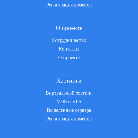
Регистрация доменов
О проекте
Сотрудничество
Контакты
О проекте
Хостинги
Виртуальный хостинг
VDS и VPS
Выделенные сервера
Регистрация доменов