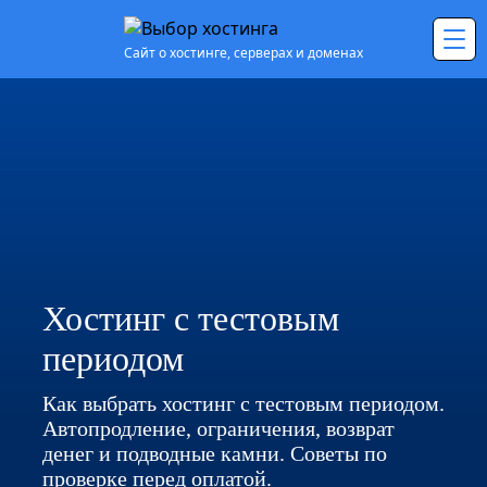
Сайт о хостинге, серверах и доменах
Хостинг с тестовым
периодом
Как выбрать хостинг с тестовым периодом.
Автопродление, ограничения, возврат
денег и подводные камни. Советы по
проверке перед оплатой.