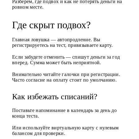
Разберем, где подвох и как не потерять деньги на
ровном месте.
Где скрыт подвох?
Главная ловушка — автопродление. Вы
регистрируетесь на тест, привязываете карту.
Если забудете отменить — спишут деньги за год
вперед. Сумма может быть неприятной.
Внимательно читайте галочки при регистрации.
Часто согласие на оплату стоит по умолчанию.
Как избежать списаний?
Поставьте напоминание в календарь за день до
конца теста.
Или используйте виртуальную карту с нулевым
балансом для проверки.