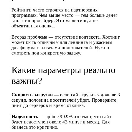
Рейтинги часто строятся на партнерских
программах. Чем выше место — тем больше денег
заплатил провайдер. Это маркетинг, а не
объективная оценка.
Вторая проблема — отсутствие контекста. Хостинг
может быть отличным для лендинга и ужасным
для форума с тысячами пользователей. Нужно
смотреть под конкретную задачу.
Какие параметры реально
важны?
Скорость загрузки
— если сайт грузится дольше 3
секунд, половина посетителей уйдет. Проверяйте
пинг до серверов и время отклика.
Надежность
— uptime 99.9% означает, что сайт
будет недоступен около 43 минут в месяц. Для
бизнеса это критично.