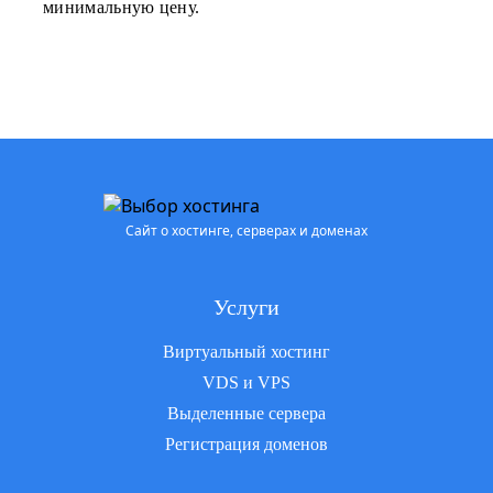
минимальную цену.
Сайт о хостинге, серверах и доменах
Услуги
Виртуальный хостинг
VDS и VPS
Выделенные сервера
Регистрация доменов