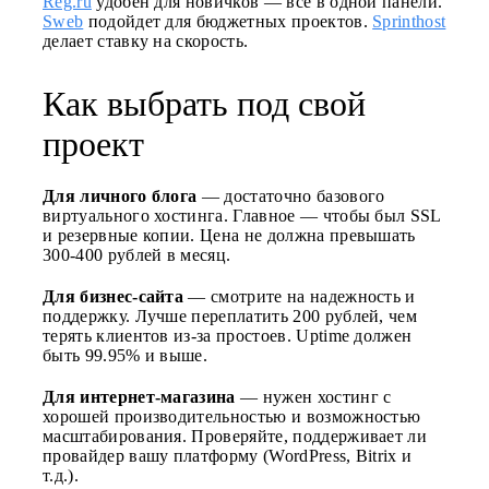
Reg.ru
удобен для новичков — всё в одной панели.
Sweb
подойдет для бюджетных проектов.
Sprinthost
делает ставку на скорость.
Как выбрать под свой
проект
Для личного блога
— достаточно базового
виртуального хостинга. Главное — чтобы был SSL
и резервные копии. Цена не должна превышать
300-400 рублей в месяц.
Для бизнес-сайта
— смотрите на надежность и
поддержку. Лучше переплатить 200 рублей, чем
терять клиентов из-за простоев. Uptime должен
быть 99.95% и выше.
Для интернет-магазина
— нужен хостинг с
хорошей производительностью и возможностью
масштабирования. Проверяйте, поддерживает ли
провайдер вашу платформу (WordPress, Bitrix и
т.д.).