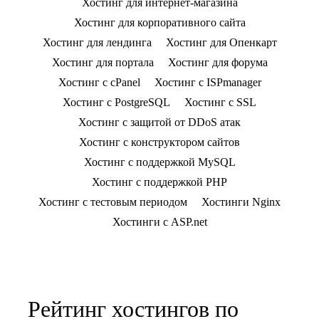
Хостинг для интернет-магазина
Хостинг для корпоративного сайта
Хостинг для лендинга
Хостинг для Опенкарт
Хостинг для портала
Хостинг для форума
Хостинг с cPanel
Хостинг с ISPmanager
Хостинг с PostgreSQL
Хостинг с SSL
Хостинг с защитой от DDoS атак
Хостинг с конструктором сайтов
Хостинг с поддержкой MySQL
Хостинг с поддержкой PHP
Хостинг с тестовым периодом
Хостинги Nginx
Хостинги с ASP.net
Рейтинг хостингов по